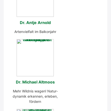
Dr. Ant­je Arnold
Arten­viel­falt im Bal­kon­jahr
Dr. Micha­el Alt­moos
Mehr Wild­nis wagen! Natur­
dy­na­mik erken­nen, erle­ben,
för­dern