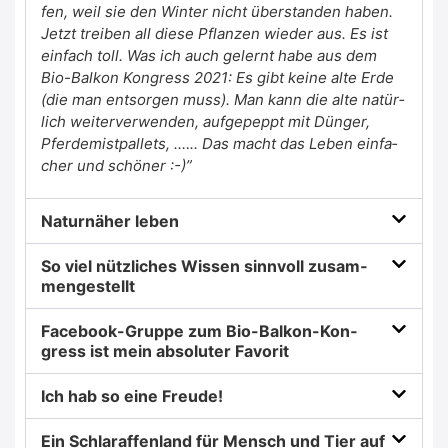
fen, weil sie den Win­ter nicht über­stan­den haben.
Jetzt trei­ben all die­se Pflan­zen wie­der aus. Es ist
ein­fach toll. Was ich auch gelernt habe aus dem
Bio-Bal­kon Kon­gress 2021: Es gibt kei­ne alte Erde
(die man ent­sor­gen muss). Man kann die alte natür­
lich wei­ter­ver­wen­den, auf­ge­peppt mit Dün­ger,
Pfer­de­mist­pal­lets, .….. Das macht das Leben ein­fa­
cher und schö­ner :-)”
Natur­nä­her leben
So viel nütz­li­ches Wis­sen sinn­voll zusam­
men­ge­stellt
Face­book-Grup­pe zum Bio-Bal­kon-Kon­
gress ist mein abso­lu­ter Favo­rit
Ich hab so eine Freu­de!
Ein Schla­raf­fen­land für Mensch und Tier auf