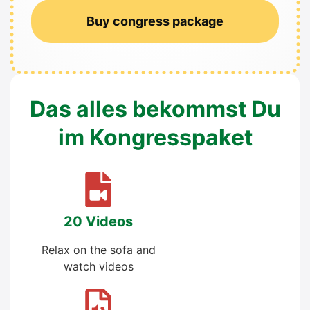
Buy con­gress packa­ge
Das alles bekommst Du
im Kon­gress­pa­ket
20 Vide­os
Relax on the sofa and
watch vide­os