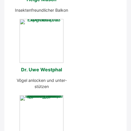
Insek­ten­freund­li­cher Bal­kon
Dr. Uwe West­phal
Vögel anlo­cken und unter­
stüt­zen