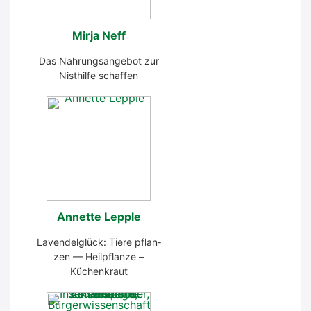
Mir­ja Neff
Das Nah­rungs­an­ge­bot zur
Nist­hil­fe schaf­fen
Annet­te Lepp­le
Laven­del­glück: Tie­re pflan­
zen — Heil­pflan­ze –
Küchen­kraut