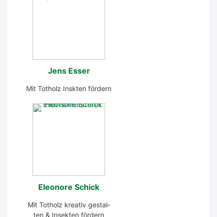
Jens Esser
Mit Tot­holz Insk­ten för­dern
Eleo­no­re Schick
Mit Tot­holz krea­tiv gestal­
ten & Insek­ten för­dern