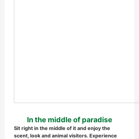
In the midd­le of para­di­se
Sit right in the midd­le of it and enjoy the
scent, look and ani­mal visi­tors. Expe­ri­ence