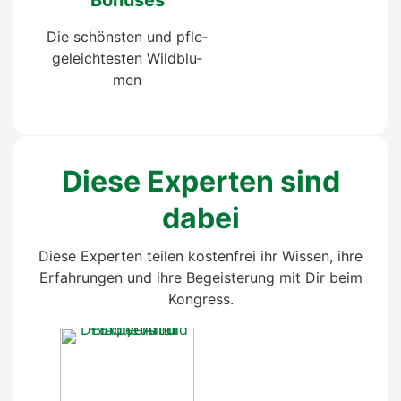
Die schöns­ten und pfle­
ge­leich­tes­ten Wild­blu­
men
Die­se Exper­ten sind
dabei
Die­se Exper­ten tei­len kos­ten­frei ihr Wis­sen, ihre
Erfah­run­gen und ihre Begeis­te­rung mit Dir beim
Kon­gress.