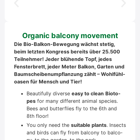
Orga­nic bal­c­o­ny move­ment
Die Bio-Bal­kon-Bewe­gung wächst ste­tig,
beim letz­ten Kon­gress bereits über 25.500
Teil­neh­mer! Jeder blü­hen­de Topf, jedes
Fens­ter­brett, jeder Meter Bal­kon, Gar­ten und
Baum­schei­ben­umpflan­zung zählt – Wohl­fühl­
oa­sen für Mensch und Tier!
Beau­tiful­ly diver­se
easy to clean
Bio­to­
pes
for many dif­fe­rent ani­mal spe­ci­es.
Bees and but­ter­flies fly to the 6th and
8th flo­or!
You only need the
sui­ta­ble plants
. Insects
and birds can fly from bal­c­o­ny to bal­c­o­