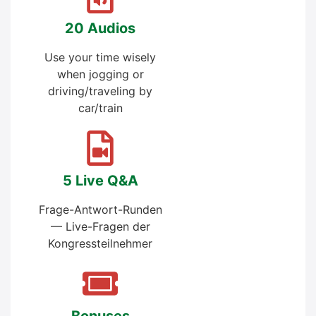
20 Audi­os
Use your time wise­ly
when jog­ging or
driving/traveling by
car/train
5 Live Q&A
Fra­ge-Ant­wort-Run­den
— Live-Fra­gen der
Kongress­teilnehmer
Bonu­ses