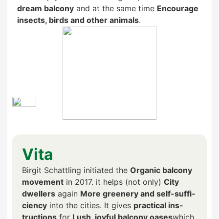
dream bal­c­o­ny
and at the same time
Encou­ra­ge
insects, birds and other ani­mals
.
Vita
Bir­git Schatt­ling initia­ted the
Orga­nic bal­c­o­ny
move­ment
in 2017. it helps (not only)
City
dwel­lers
again
More gree­n­ery and self-suf­fi­
ci­en­cy
into the cities. It gives
prac­ti­cal ins­
truc­tions
for
Lush, joyful bal­c­o­ny oases
which