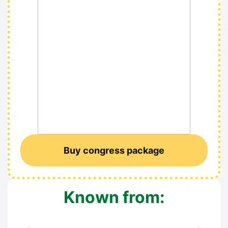
Buy con­gress packa­ge
Known from: