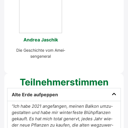
Andrea Jaschik
Die Geschich­te vom Amei­
sen­ge­ne­ral
Teil­neh­mer­stim­men
Alte Erde auf­pep­pen
“Ich habe 2021 ange­fan­gen, mei­nen Bal­kon umzu­
ge­stal­ten und habe mir win­ter­fes­te Blüh­pflan­zen
gekauft. Es hat mich total genervt, jedes Jahr wie­
der neue Pflan­zen zu kau­fen, die alten weg­zu­wer­