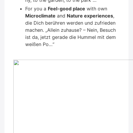
ny, to the gar­den, to the park …
For you a
Feel-good place
with own
Micro­cli­ma­te
and
Natu­re expe­ri­en­ces
,
die Dich berüh­ren wer­den und zufrie­den
machen. „Allein zuhau­se? – Nein, Besuch
ist da, jetzt gera­de die Hum­mel mit dem
wei­ßen Po…“