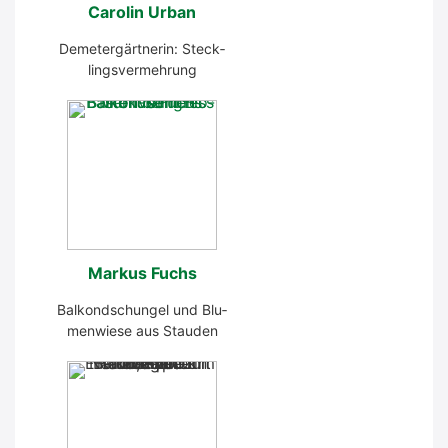
Caro­lin Urban
Deme­ter­gärt­ne­rin: Steck­
lings­ver­meh­rung
Mar­kus Fuchs
Bal­kon­dschun­gel und Blu­
men­wie­se aus Stau­den