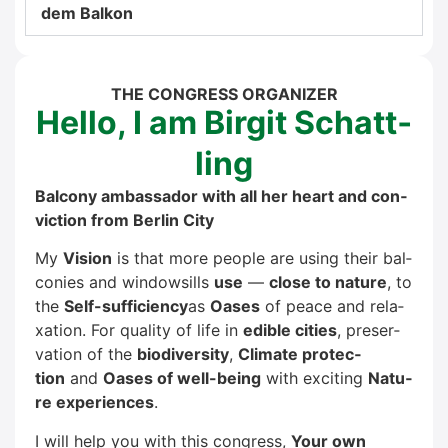
dem Bal­kon
THE CON­GRESS ORGA­NI­ZER
Hel­lo, I am Bir­git Schatt­
ling
Bal­c­o­ny ambassa­dor with all her heart and con­
vic­tion from Ber­lin City
My
Visi­on
is that more peo­p­le are using their bal­
co­nies and win­dows­ills
use
—
clo­se to natu­re
, to
the
Self-suf­fi­ci­en­cy
as
Oases
of peace and rela­
xa­ti­on. For qua­li­ty of life in
edi­ble cities
, pre­ser­
va­ti­on of the
bio­di­ver­si­ty
,
Cli­ma­te pro­tec­
tion
and
Oases of well-being
with exci­ting
Natu­
re expe­ri­en­ces
.
I will help you with this con­gress,
Your own