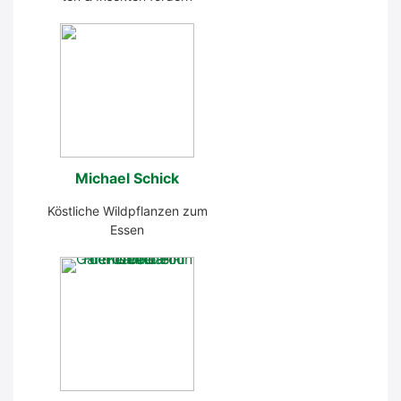
Micha­el Schick
Köst­li­che Wild­pflan­zen zum
Essen