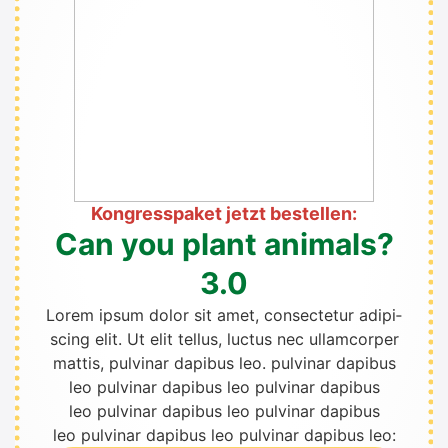
Kon­gress­pa­ket jetzt bestel­len:
Can you plant ani­mals?
3.0
Lorem ipsum dolor sit amet, con­sec­te­tur adi­pi­
scing elit. Ut elit tel­lus, luc­tus nec ullam­cor­per
mat­tis, pul­vi­nar dapi­bus leo. pul­vi­nar dapi­bus
leo pul­vi­nar dapi­bus leo pul­vi­nar dapi­bus
leo pul­vi­nar dapi­bus leo pul­vi­nar dapi­bus
leo pul­vi­nar dapi­bus leo pul­vi­nar dapi­bus leo: