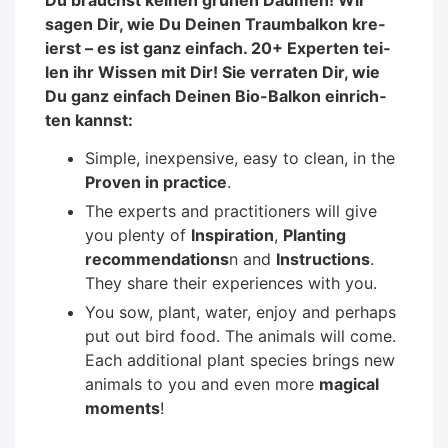
sagen Dir, wie Du Dei­nen Traum­bal­kon kre­
ierst – es ist ganz ein­fach. 20+ Exper­ten tei­
len ihr Wis­sen mit Dir! Sie ver­ra­ten Dir, wie
Du ganz ein­fach Dei­nen Bio-Bal­kon ein­rich­
ten kannst:
Simp­le, inex­pen­si­ve, easy to clean, in the
Pro­ven in prac­ti­ce
.
The experts and prac­ti­tio­ners will give
you ple­nty of
Inspi­ra­ti­on
,
Plan­ting
recom­men­da­ti­ons
n and
Ins­truc­tions
.
They share their expe­ri­en­ces with you.
You sow, plant, water, enjoy and per­haps
put out bird food. The ani­mals will come.
Each addi­tio­nal plant spe­ci­es brings new
ani­mals to you and even more
magi­cal
moments
!