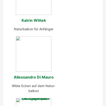
Kat­rin Wit­tek
Natur­bal­kon für Anfän­ger
Alles­san­dro Di Mau­ro
Wil­de Ecken auf dem Natur­
bal­kon