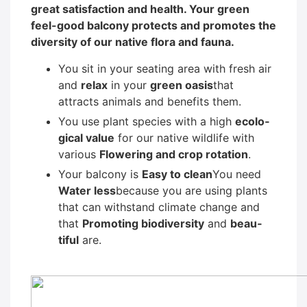
gre­at satis­fac­tion and health. Your green
feel-good bal­c­o­ny pro­tects and pro­mo­tes the
diver­si­ty of our nati­ve flo­ra and fau­na.
You sit in your sea­ting area with fresh air
and
relax
in your
green oasis
that
attracts ani­mals and bene­fits them.
You use plant spe­ci­es with a high
eco­lo­
gi­cal value
for our nati­ve wild­life with
various
Flowe­ring and crop rota­ti­on
.
Your bal­c­o­ny is
Easy to clean
You need
Water less
becau­se you are using plants
that can with­stand cli­ma­te chan­ge and
that
Pro­mo­ting bio­di­ver­si­ty
and
beau­
tiful
are.