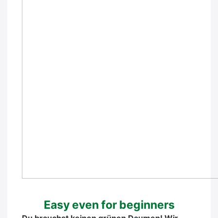
Easy even for beg­in­ners
Du brauchst kei­nen grü­nen Dau­men! Wir