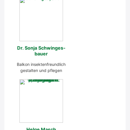
Dr. Son­ja Schwin­ges­
bau­er
Bal­kon insek­ten­freund­lich
gestal­ten und pfle­gen
Hel­ge Masch