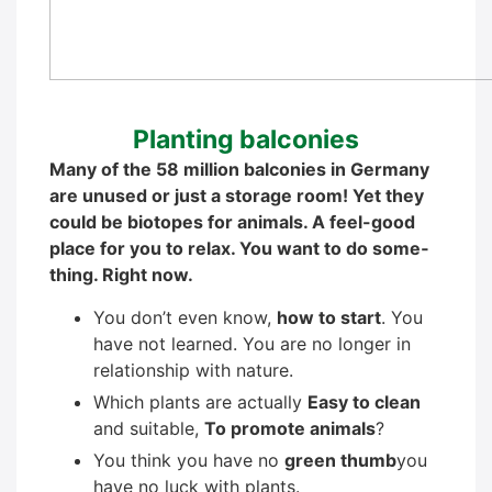
Plan­ting bal­co­nies
Many of the 58 mil­li­on bal­co­nies in Ger­ma­ny
are unu­sed or just a sto­rage room! Yet they
could be bio­to­pes for ani­mals. A feel-good
place for you to relax. You want to do some­
thing. Right now.
You don’t even know,
how to start
. You
have not lear­ned. You are no lon­ger in
rela­ti­onship with natu­re.
Which plants are actual­ly
Easy to clean
and sui­ta­ble,
To pro­mo­te ani­mals
?
You think you have no
green thumb
you
have no luck with plants.