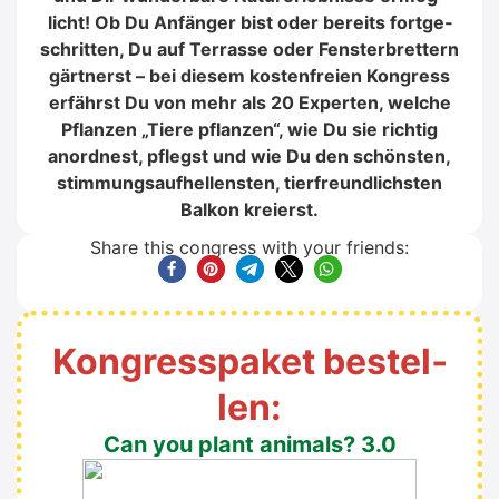
licht! Ob Du Anfän­ger bist oder bereits fort­ge­
schrit­ten, Du auf Ter­ras­se oder Fens­ter­bret­tern
gärt­nerst – bei die­sem kos­ten­frei­en Kon­gress
erfährst Du von mehr als 20 Exper­ten, wel­che
Pflan­zen „Tie­re pflan­zen“, wie Du sie rich­tig
anord­nest, pflegst und wie Du den schöns­ten,
stim­mungs­auf­hel­len­sten, tier­freund­lichs­ten
Bal­kon kre­ierst.
Share this con­gress with your fri­ends:
Kon­gress­pa­ket bestel­
len:
Can you plant ani­mals? 3.0