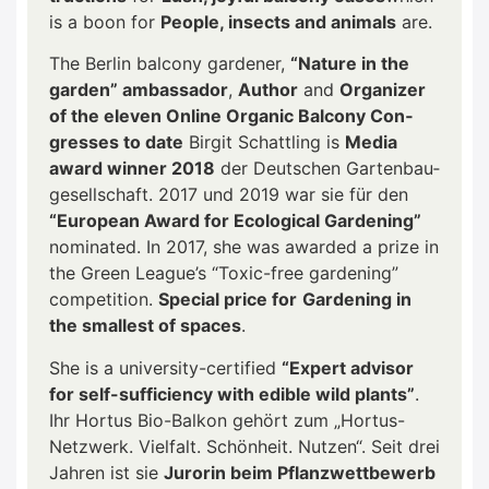
is a boon for
Peo­p­le, insects and ani­mals
are.
The Ber­lin bal­c­o­ny gar­de­ner,
“Natu­re in the
gar­den” ambassa­dor
,
Aut­hor
and
Orga­ni­zer
of the ele­ven Online Orga­nic Bal­c­o­ny Con­
gres­ses to date
Bir­git Schatt­ling is
Media
award win­ner 2018
der Deut­schen Gar­ten­bau­
ge­sell­schaft. 2017 und 2019 war sie für den
“Euro­pean Award for Eco­lo­gi­cal Gar­dening”
nomi­na­ted. In 2017, she was award­ed a pri­ze in
the Green League’s “Toxic-free gar­dening”
com­pe­ti­ti­on.
Spe­cial pri­ce for
Gar­dening in
the smal­lest of spaces
.
She is a uni­ver­si­ty-cer­ti­fied
“Expert advi­sor
for self-suf­fi­ci­en­cy with edi­ble wild plants”
.
Ihr Hor­tus Bio-Bal­kon gehört zum „Hor­tus-
Netz­werk. Viel­falt. Schön­heit. Nut­zen“. Seit drei
Jah­ren ist sie
Juro­rin beim Pflanz­wett­be­werb