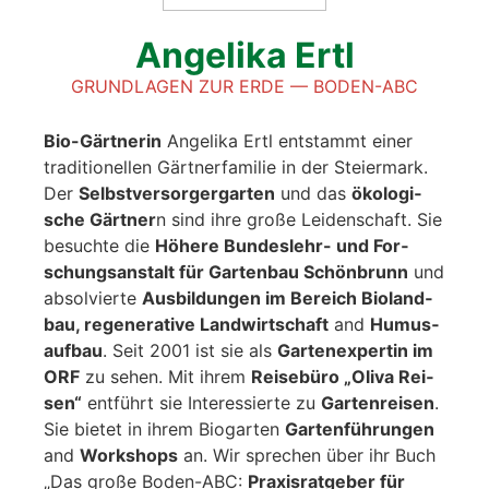
Ange­li­ka Ertl
GRUND­LA­GEN ZUR ERDE — BODEN-ABC
Bio-Gärt­ne­rin
Ange­li­ka Ertl ent­stammt einer
tra­di­tio­nel­len Gärt­ner­fa­mi­lie in der Stei­er­mark.
Der
Selbst­ver­sor­ger­gar­ten
und das
öko­lo­gi­
sche Gärt­ner
n sind ihre gro­ße Lei­den­schaft. Sie
besuch­te die
Höhe­re Bun­des­lehr- und For­
schungs­an­stalt für Gar­ten­bau Schön­brunn
und
absol­vier­te
Aus­bil­dun­gen im Bereich Bio­land­
bau, rege­ne­ra­ti­ve Land­wirt­schaft
and
Humus­
auf­bau
. Seit 2001 ist sie als
Gar­ten­ex­per­tin im
ORF
zu sehen. Mit ihrem
Rei­se­bü­ro „Oli­va Rei­
sen“
ent­führt sie Inter­es­sier­te zu
Gar­ten­rei­sen
.
Sie bie­tet in ihrem Bio­gar­ten
Gar­ten­füh­run­gen
and
Work­shops
an. Wir spre­chen über ihr Buch
„Das gro­ße Boden-ABC:
Pra­xis­rat­ge­ber für