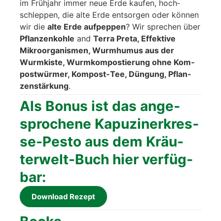
im Früh­jahr immer neue Erde kau­fen, hoch­
schlep­pen, die alte Erde ent­sor­gen oder kön­nen
wir die
alte Erde auf­pep­pen
? Wir spre­chen über
Pflan­zen­koh­le
and
Ter­ra Pre­ta, Effek­ti­ve
Mikro­or­ga­nis­men, Wurm­hu­mus aus der
Wurm­kis­te, Wurm­kom­pos­tie­rung ohne Kom­
post­wür­mer, Kom­post-Tee, Dün­gung, Pflan­
zen­stär­kung
.
Als Bonus ist das ange­
spro­che­ne Kapu­zi­ner­kres­
se-Pes­to aus dem Kräu­
ter­welt-Buch hier ver­füg­
bar:
Down­load Rezept