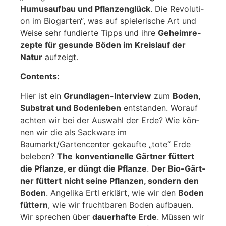
Humus­auf­bau und Pflan­zen­glück
. Die Revo­lu­ti­
on im Bio­gar­ten“, was auf spie­le­ri­sche Art und
Wei­se sehr fun­dier­te Tipps und ihre
Geheim­re­
zep­te für gesun­de Böden im Kreis­lauf der
Natur
auf­zeigt.
Con­tents:
Hier ist ein
Grund­la­gen-Inter­view
zum
Boden,
Sub­strat und Boden­le­ben
ent­stan­den. Wor­auf
ach­ten wir bei der Aus­wahl der Erde? Wie kön­
nen wir die als Sack­wa­re im
Baumarkt/Gartencenter gekauf­te „tote“ Erde
bele­ben?
The
kon­ven­tio­nel­le Gärt­ner füt­tert
die Pflan­ze, er düngt die Pflan­ze
.
Der Bio-Gärt­
ner füt­tert
nicht sei­ne Pflan­zen, son­dern
den
Boden
. Ange­li­ka Ertl erklärt, wie wir den
Boden
füt­tern
, wie wir frucht­ba­ren Boden auf­bau­en.
Wir spre­chen über
dau­er­haf­te Erde
. Müs­sen wir