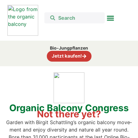
Bio-Jung­pflan­zen
Jetzt kau­fen!
Orga­nic Bal­c­o­ny Con­gress
Not the­re yet?
Gar­den with Bir­git Schattling’s orga­nic bal­c­o­ny move­
ment and enjoy diver­si­ty and natu­re all year round.
B
ore than 31,000 par­ti­ci­pan­ts at the last Online Bio-