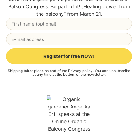
Bal­kon Con­gress. Be part of it! „Heal­ing power from
the bal­c­o­ny“ from March 21.
Register for free NOW!
Alternative:
Ship­ping takes place as part of the
Pri­va­cy poli­cy
. You can unsub­scri­be
at any time at the bot­tom of the news­let­ter.