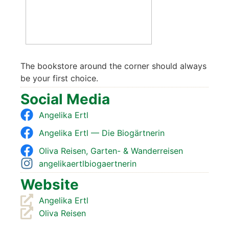
The book­s­to­re around the cor­ner should always
be your first choice.
Social Media
Ange­li­ka Ertl
Ange­li­ka Ertl — Die Bio­gärt­ne­rin
Oli­va Rei­sen, Gar­ten- & Wan­der­rei­sen
ange­lik­aertl­bio­gaert­ne­rin
Web­site
Ange­li­ka Ertl
Oli­va Rei­sen