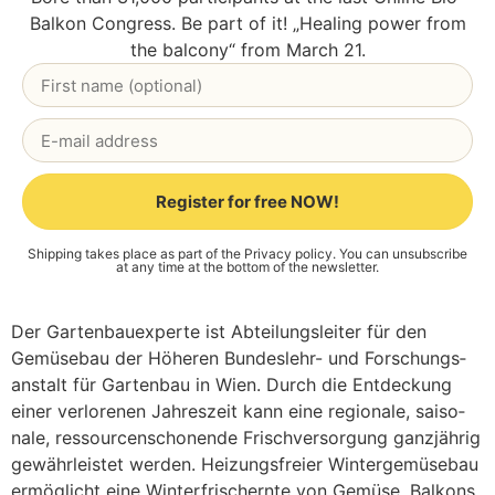
Bal­kon Con­gress. Be part of it! „Heal­ing power from
the bal­c­o­ny“ from March 21.
Register for free NOW!
Alternative:
Ship­ping takes place as part of the
Pri­va­cy poli­cy
. You can unsub­scri­be
at any time at the bot­tom of the news­let­ter.
Der Gar­ten­bau­ex­per­te ist Abtei­lungs­lei­ter für den
Gemü­se­bau der Höhe­ren Bun­des­lehr- und For­schungs­
an­stalt für Gar­ten­bau in Wien. Durch die Ent­de­ckung
einer ver­lo­re­nen Jah­res­zeit kann eine regio­na­le, sai­so­
na­le, res­sour­cen­scho­nen­de Frisch­ver­sor­gung ganz­jäh­rig
gewähr­leis­tet wer­den. Hei­zungs­frei­er Win­ter­ge­mü­se­bau
ermög­licht eine Win­ter­frisch­ern­te von Gemü­se. Bal­kons