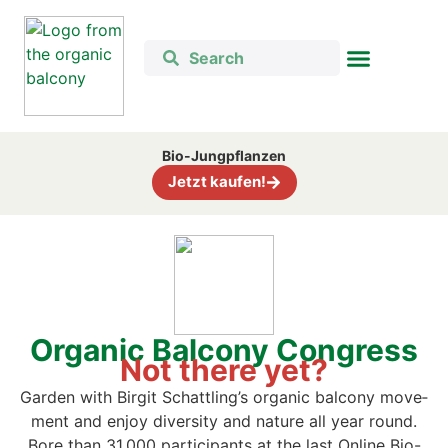
Bio-Jung­pflan­zen
Jetzt kau­fen!
Orga­nic Bal­c­o­ny Con­gress
Not the­re yet?
Gar­den with Bir­git Schattling’s orga­nic bal­c­o­ny move­
ment and enjoy diver­si­ty and natu­re all year round.
B
ore than 31,000 par­ti­ci­pan­ts at the last Online Bio-