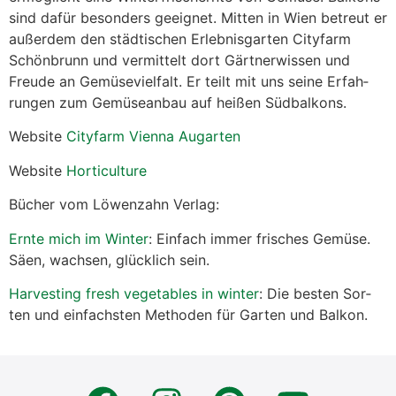
sind dafür beson­ders geeig­net. Mit­ten in Wien betreut er
außer­dem den städ­ti­schen Erleb­nis­gar­ten City­farm
Schön­brunn und ver­mit­telt dort Gärt­ner­wis­sen und
Freu­de an Gemü­se­viel­falt. Er teilt mit uns sei­ne Erfah­
run­gen zum Gemü­se­an­bau auf hei­ßen Süd­bal­kons.
Web­site
City­farm Vien­na Augar­ten
Web­site
Hor­ti­cul­tu­re
Bücher vom Löwen­zahn Ver­lag:
Ern­te mich im Win­ter
: Ein­fach immer fri­sches Gemü­se.
Säen, wach­sen, glück­lich sein.
Har­ve­s­t­ing fresh vege­ta­bles in win­ter
: Die bes­ten Sor­
ten und ein­fachs­ten Metho­den für Gar­ten und Bal­kon.