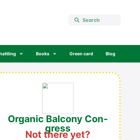
hatt­ling
Books
Green card
Blog
Orga­nic Bal­c­o­ny Con­
gress
Not the­re yet?