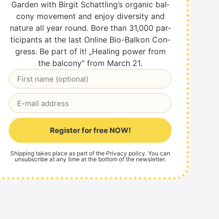
Gar­den with Bir­git Schattling’s orga­nic bal­
c­o­ny move­ment and enjoy diver­si­ty and
natu­re all year round. B
ore than 31,000 par­
ti­ci­pan­ts at the last Online Bio-Bal­kon Con­
gress. Be part of it! „Heal­ing power from
the bal­c­o­ny“ from March 21.
Register for free NOW!
Alternative:
Ship­ping takes place as part of the
Pri­va­cy poli­cy
. You can
unsub­scri­be at any time at the bot­tom of the news­let­ter.