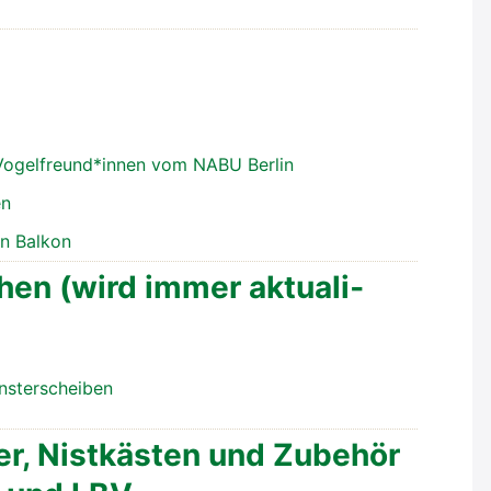
 Vogelfreund*innen vom NABU Ber­lin
en
en Bal­kon
­chen (wird immer aktua­li­
s­ter­schei­ben
ter, Nist­käs­ten und Zube­hör