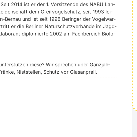
ge. Seit 2014 ist er der 1. Vor­sit­zen­de des NABU Lan­
 Lei­den­schaft dem Greif­vo­gel­schutz, seit 1993 lei­
lin-Ber­nau und ist seit 1998 Berin­ger der Vogel­war­
ritt er die Ber­li­ner Natur­schutz­ver­bän­de im Jagd­
k­la­bo­rant diplo­mier­te 2002 am Fach­be­reich Bio­lo­
nter­stüt­zen die­se? Wir spre­chen über Ganz­jah­
 Trän­ke, Nist­stel­len, Schutz vor Glas­an­prall.