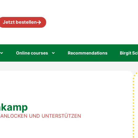
Jetzt bestel­len
Online cour­ses
Recom­men­da­ti­ons
Bir­git Sc
n­kamp
L ANLO­CKEN UND UNTER­STÜT­ZEN