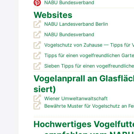
NABU Bun­des­ver­band
Web­sites
NABU Lan­des­ver­band Ber­lin
NABU Bun­des­ver­band
Vogel­schutz von Zuhau­se — Tipps für
Tipps für einen vogel­freund­li­chen Gar­t
Sie­ben Tipps für einen vogel­freund­li­ch
Vogel­an­prall an Glas­flä
siert)
Wie­ner Umwelt­an­walt­schaft
Bewähr­te Mus­ter für Vogel­schutz an Fen
Hoch­wer­ti­ges Vogel­fut­