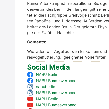
Rai­ner Alten­kamp ist frei­be­ruf­li­cher Bio­lo­
des­ver­ban­des Ber­lin. Seit lan­gem gilt sei­ne
tet er die Fach­grup­pe Greif­vo­gel­schutz Ber­
ten Radolf­zell und Hid­den­see. Außer­dem ver­t
bei­rat des Lan­des Ber­lin. Der gelern­te Phy­si
gie der FU über Habich­te.
Con­tents:
Wie laden wir Vögel auf den Bal­kon ein und u
res­vo­gel­füt­te­rung, geeig­ne­tes Vogel­fut­ter,
Social Media
NABU Ber­lin
NABU Bun­des­ver­band
nabu­ber­lin
NABU Bun­des­ver­band
NABU Ber­lin
NABU Bun­des­ver­band