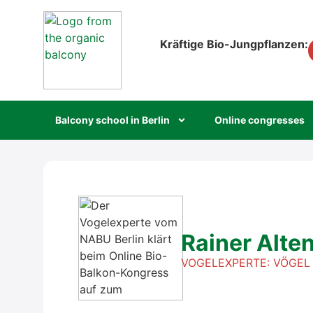
Kräf­ti­ge Bio-Jung­pflan­zen:
Bal­c­o­ny school in Ber­lin
Online con­gres­ses
Rai­ner Alte
VOGEL­EX­PER­TE: VÖGE