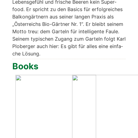
Lebensgefühl und fri­sche Bee­ren kein Super­
food. Er spricht zu den Basics für erfolg­rei­ches
Bal­kon­gärt­nern aus sei­ner lan­gen Pra­xis als
„Öster­reichs Bio-Gärt­ner Nr. 1“. Er bleibt sei­nem
Mot­to treu: dem Gar­teln für intel­li­gen­te Fau­le.
Sei­nem typi­schen Zugang zum Gar­teln folgt Karl
Plober­ger auch hier: Es gibt für alles eine ein­fa­
che Lösung.
Books