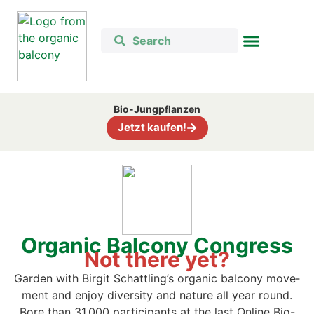
Bio-Jung­pflan­zen
Jetzt kau­fen!
Orga­nic Bal­c­o­ny Con­gress
Not the­re yet?
Gar­den with Bir­git Schattling’s orga­nic bal­c­o­ny move­
ment and enjoy diver­si­ty and natu­re all year round.
B
ore than 31,000 par­ti­ci­pan­ts at the last Online Bio-