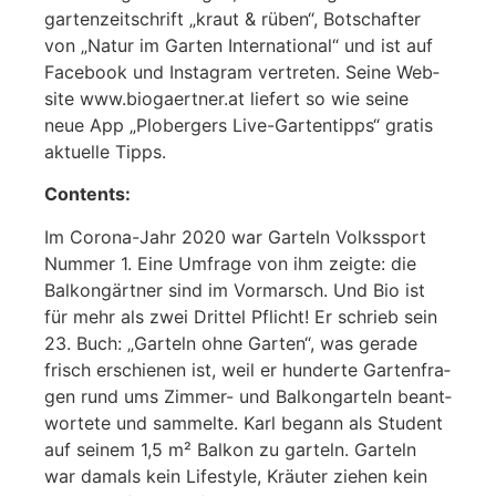
gar­ten­zeit­schrift „kraut & rüben“, Bot­schaf­ter
von „Natur im Gar­ten Inter­na­tio­nal“ und ist auf
Face­book und Insta­gram ver­tre­ten. Sei­ne Web­
site www.biogaertner.at lie­fert so wie sei­ne
neue App „Plober­gers Live-Gar­ten­tipps“ gra­tis
aktu­el­le Tipps.
Con­tents:
Im Coro­na-Jahr 2020 war Gar­teln Volks­sport
Num­mer 1. Eine Umfra­ge von ihm zeig­te: die
Bal­kon­gärt­ner sind im Vor­marsch. Und Bio ist
für mehr als zwei Drit­tel Pflicht! Er schrieb sein
23. Buch: „Gar­teln ohne Gar­ten“, was gera­de
frisch erschie­nen ist, weil er hun­der­te Gar­ten­fra­
gen rund ums Zim­mer- und Bal­kon­gar­teln beant­
wor­te­te und sam­mel­te. Karl begann als Stu­dent
auf sei­nem 1,5 m² Bal­kon zu gar­teln. Gar­teln
war damals kein Life­style, Kräuter zie­hen kein