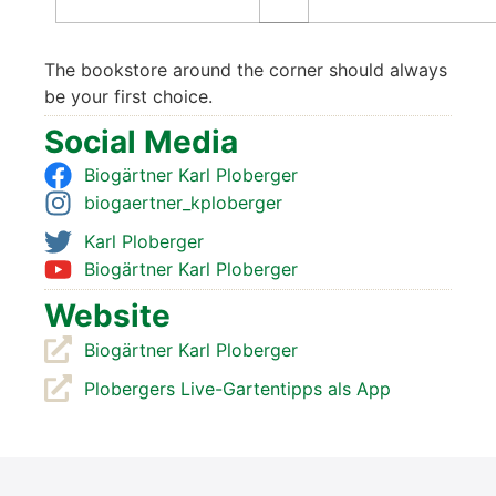
The book­s­to­re around the cor­ner should always
be your first choice.
Social Media
Bio­gärt­ner Karl Plober­ger
biogaertner_kploberger
Karl Plober­ger
Bio­gärt­ner Karl Plober­ger
Web­site
Bio­gärt­ner Karl Plober­ger
Plober­gers Live-Gar­ten­tipps als App