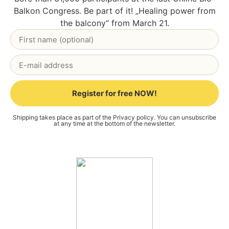
Bal­kon Con­gress. Be part of it! „Heal­ing power from
the bal­c­o­ny“ from March 21.
Register for free NOW!
Alternative:
Ship­ping takes place as part of the
Pri­va­cy poli­cy
. You can unsub­scri­be
at any time at the bot­tom of the news­let­ter.