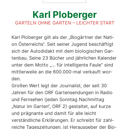
Karl Plober­ger
GAR­TELN OHNE GAR­TEN – LEICH­TER START
Karl Plober­ger gilt als der „Biogärtner der Nati­
on Öster­reichs“. Seit sei­ner Jugend beschäftigt
sich der Auto­di­dakt mit dem bio­lo­gi­schen Gar­
ten­bau. Sei­ne 23 Bücher und jährlichen Kalen­der
unter dem Mot­to „… für intel­li­gen­te Fau­le“ sind
mitt­ler­wei­le an die 600.000-mal ver­kauft wor­
den.
Gro­ßen Wert legt der Jour­na­list, der seit 30
Jah­ren für den ORF Gar­ten­sen­dun­gen in Radio
und Fern­se­hen (jeden Sonn­tag Nach­mit­tag
„Natur im Gar­ten“, ORF 2) gestal­tet, auf kur­ze
und prägnante und damit für alle leicht
verständliche Erklärungen. Er schreibt für zahl­
rei­che Tages­zei­tun­gen, ist Her­aus­ge­ber der Bio­