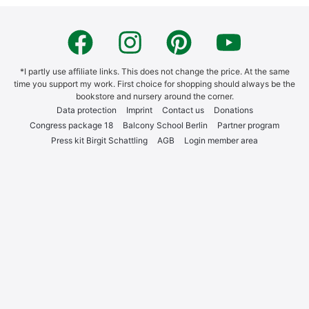
*I part­ly use affi­lia­te links. This does not chan­ge the pri­ce. At the same
time you sup­port my work. First choice for shop­ping should always be the
book­s­to­re and nur­sery around the cor­ner.
Data pro­tec­tion
Imprint
Cont­act us
Dona­ti­ons
Con­gress packa­ge 18
Bal­c­o­ny School Ber­lin
Part­ner pro­gram
Press kit Bir­git Schatt­ling
AGB
Log­in mem­ber area