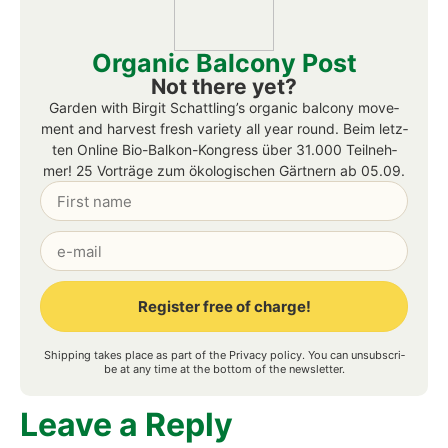
Orga­nic Bal­c­o­ny Post
Not the­re yet?
Gar­den with Bir­git Schattling’s orga­nic bal­c­o­ny move­
ment and har­ve­st fresh varie­ty all year round.
B
eim letz­
ten Online Bio-Bal­kon-Kon­gress über 31.000 Teil­neh­
mer! 25 Vor­trä­ge zum öko­lo­gi­schen Gärt­nern ab 05.09.
Register free of charge!
Alternative:
Ship­ping takes place as part of the
Pri­va­cy poli­cy
. You can unsub­scri­
be at any time at the bot­tom of the news­let­ter.
Lea­ve a Rep­ly