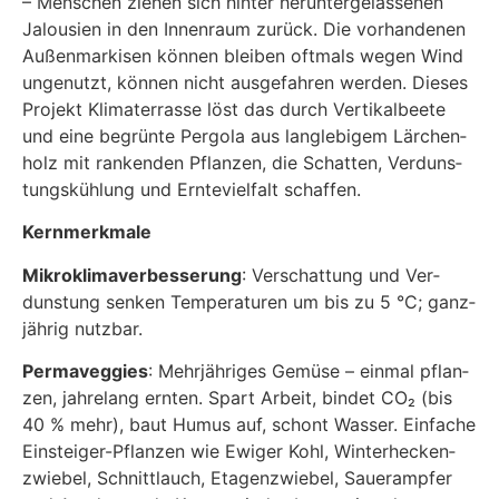
– Men­schen zie­hen sich hin­ter her­un­ter­ge­las­se­nen
Jalou­sien in den Innen­raum zurück. Die vor­han­de­nen
Außen­mar­ki­sen kön­nen blei­ben oft­mals wegen Wind
unge­nutzt, kön­nen nicht aus­ge­fah­ren wer­den. Die­ses
Pro­jekt Kli­ma­ter­ras­se löst das durch Ver­ti­kal­bee­te
und eine begrün­te Per­go­la aus lang­le­bi­gem Lär­chen­
holz mit ran­ken­den Pflan­zen, die Schat­ten, Ver­duns­
tungs­küh­lung und Ern­te­viel­falt schaf­fen.
Kern­merk­ma­le
Mikro­kli­ma­ver­bes­se­rung
: Ver­schat­tung und Ver­
duns­tung sen­ken Tem­pe­ra­tu­ren um bis zu 5 °C; ganz­
jäh­rig nutz­bar.
Per­ma­veggies
: Mehr­jäh­ri­ges Gemü­se – ein­mal pflan­
zen, jah­re­lang ern­ten. Spart Arbeit, bin­det CO₂ (bis
40 % mehr), baut Humus auf, schont Was­ser. Ein­fa­che
Ein­stei­ger-Pflan­zen wie Ewi­ger Kohl, Win­ter­he­cken­
zwie­bel, Schnitt­lauch, Eta­gen­zwie­bel, Sau­er­amp­fer