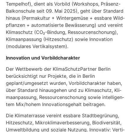
Tem­pel­hof), dient als Vor­bild (Work­shops, Prä­senz-
Bal­kon­schu­le seit 09. Mai 2025), geht über Stan­dard
hin­aus (Per­ma­kul­tur + Win­ter­ge­mü­se + ess­ba­re Wild­
pflan­zen + auto­ma­ti­sier­te Bewäs­se­rung) und ver­eint
Kli­ma­schutz (CO₂-Bin­dung, Res­sour­cen­scho­nung),
Kli­ma­an­pas­sung (Hit­ze­schutz) sowie Inno­va­ti­on
(modu­la­res Ver­ti­kal­sys­tem).
Inno­va­ti­on und Vor­bild­cha­rak­ter
Der Wett­be­werb der Kli­ma­Schutz­Part­ner Ber­lin
berück­sich­tigt nur Pro­jek­te, die in Ber­lin
geplant/umgesetzt wur­den, Vor­bild­cha­rak­ter haben,
über Stan­dard hin­aus­ge­hen und zu Kli­ma­schutz, Kli­
ma­an­pas­sung, Res­sour­cen­scho­nung sowie intel­li­gen­
tem Mix/hohem Inno­va­ti­ons­ge­halt bei­tra­gen.
Die Kli­ma­ter­ras­se ver­eint ess­ba­re Stadt­be­grü­nung,
Hit­ze­schutz, Mikro­kli­ma­ver­bes­se­rung, Bio­di­ver­si­tät,
Umwelt­bil­dung und sozia­le Nut­zung. Inno­va­tiv: Ver­ti­