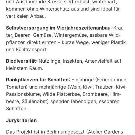
und Aus­dau­ern­de Kres­se sind robust, win­ter­hart,
kom­men ohne Win­ter­schutz aus und sind ide­al für
ver­ti­ka­len Anbau.
Selbst­ver­sor­gung im Vier­jah­res­zei­ten­an­bau
: Kräu­
ter, Bee­ren, Gemü­se, Win­ter­ge­mü­se, ess­ba­re Wild­
pflan­zen direkt ern­ten – kur­ze Wege, weni­ger Plas­tik
und Kühl­trans­port.
Bio­di­ver­si­tät
: Nütz­lin­ge, Insek­ten, Arten­viel­falt auf
kleins­tem Raum.
Rank­pflan­zen für Schat­ten
: Ein­jäh­ri­ge (Feu­er­boh­nen,
Toma­ten) und mehr­jäh­ri­ge (Wein, Kiwi, Trau­ben-Kiwi,
Pas­si­ons­blu­me, Wil­de Platt­erb­se, Brom­bee­re, Him­
bee­re, Säu­len­obst) spen­den leben­di­gen, ess­ba­ren
Schat­ten.
Jury­kri­te­ri­en
Das Pro­jekt ist in Ber­lin umge­setzt (Ate­lier Gar­dens