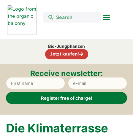
Bio-Jung­pflan­zen
Jetzt kau­fen!
Recei­ve news­let­ter:
Register free of charge!
Alternative:
Die Kli­ma­ter­ras­se