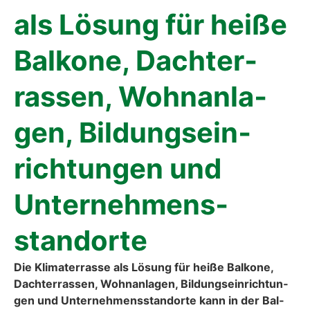
als Lösung für hei­ße
Bal­ko­ne, Dach­ter­
ras­sen, Wohn­an­la­
gen, Bil­dungs­ein­
rich­tun­gen und
Unter­neh­mens­
stand­or­te
Die Kli­ma­ter­ras­se als Lösung für hei­ße Bal­ko­ne,
Dach­ter­ras­sen, Wohn­an­la­gen, Bil­dungs­ein­rich­tun­
gen und Unter­neh­mens­stand­or­te kann in der Bal­