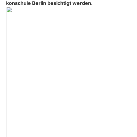
kon­schu­le Ber­lin besich­tigt wer­den.