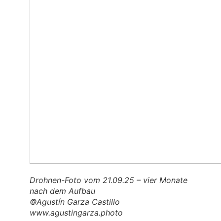
Droh­nen-Foto vom 21.09.25 – vier Mona­te
nach dem Auf­bau
©Agus­tín Gar­za Cas­til­lo
www.agustingarza.photo