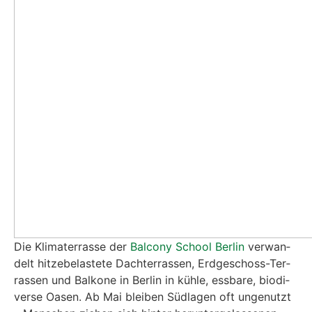
Die Kli­ma­ter­ras­se der
Bal­c­o­ny School Ber­lin
ver­wan­
delt hit­ze­be­las­te­te Dach­ter­ras­sen, Erd­ge­schoss-Ter­
ras­sen und Bal­ko­ne in Ber­lin in küh­le, ess­ba­re, bio­di­
ver­se Oasen. Ab Mai blei­ben Süd­la­gen oft unge­nutzt