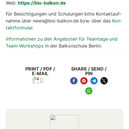
Web:
https://bio-balkon.de
Für Besich­ti­gun­gen und Schu­lun­gen bit­te Kon­takt­auf­
nah­me über news@bio-balkon.de bzw. über das
Kon­
takt­for­mu­lar
.
Infor­ma­tio­nen zu den Ange­bo­ten für Team­ta­ge und
Team-Work­shops
in der Bal­kon­schu­le Ber­lin.
PRINT / PDF /
SHARE / SEND /
E‑MAIL
PIN