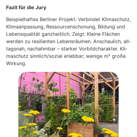
Fazit für die Jury
Bei­spiel­haf­tes Ber­li­ner Pro­jekt: Ver­bin­det Kli­ma­schutz,
Kli­ma­an­pas­sung, Res­sour­cen­scho­nung, Bil­dung und
Lebens­qua­li­tät ganz­heit­lich. Zeigt: Klei­ne Flä­chen
wer­den zu resi­li­en­ten Lebens­räu­men. Anschau­lich, all­
tags­nah, nach­ahm­bar – star­ker Vor­bild­cha­rak­ter. Kli­
ma­schutz sinnlich/sozial erleb­bar; weni­ge m² gro­ße
Wir­kung.