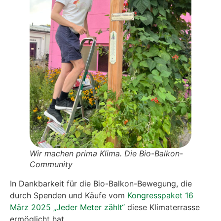
Wir machen pri­ma Kli­ma. Die Bio-Bal­kon-
Com­mu­ni­ty
In Dank­bar­keit für die Bio-Bal­kon-Bewe­gung, die
durch Spen­den und Käu­fe vom
Kon­gress­pa­ket 16
März 2025 „Jeder Meter zählt“
die­se Kli­ma­ter­ras­se
ermög­licht hat.