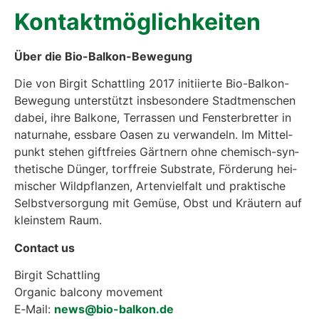
Kon­takt­mög­lich­kei­ten
Über die Bio-Bal­kon-Bewe­gung
Die von Bir­git Schatt­ling 2017 initi­ier­te Bio-Bal­kon-
Bewe­gung unter­stützt ins­be­son­de­re Stadt­men­schen
dabei, ihre Bal­ko­ne, Ter­ras­sen und Fens­ter­bret­ter in
natur­na­he, ess­ba­re Oasen zu ver­wan­deln. Im Mit­tel­
punkt ste­hen gift­frei­es Gärt­nern ohne che­misch-syn­
the­ti­sche Dün­ger, torf­freie Sub­stra­te, För­de­rung hei­
mi­scher Wild­pflan­zen, Arten­viel­falt und prak­ti­sche
Selbst­ver­sor­gung mit Gemü­se, Obst und Kräu­tern auf
kleins­tem Raum.
Cont­act us
Bir­git Schatt­ling
Orga­nic bal­c­o­ny move­ment
E‑Mail:
news@bio-balkon.de