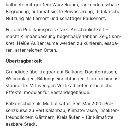
kal­bee­te mit gro­ßem Wur­zel­raum, ran­ken­de ess­ba­re
Begrü­nung, auto­ma­ti­sier­te Bewäs­se­rung, didak­ti­sche
Nut­zung als Lern­ort und schat­ti­ger Pau­sen­ort.
Für den Publi­kums­preis stark: Anschau­lich­keit –
macht Kli­ma­an­pas­sung begehbar/erlebbar. Zeigt kon­
kret: Hei­ße Außen­räu­me wer­den zu küh­le­ren, ess­ba­
ren, arten­rei­chen Orten.
Über­trag­bar­keit
Grund­idee über­trag­bar auf Bal­ko­ne, Dach­ter­ras­sen,
Wohn­an­la­gen, Bil­dungs­ein­rich­tun­gen, Unter­neh­mens­
stand­or­te. Mit weni­gen Ver­ti­kal­bee­ten erheb­li­che
Effek­te; modu­lar für Bestands­ge­bäu­de.
Bal­kon­schu­le als Mul­ti­pli­ka­tor: Seit Mai 2025 Prä­
senz­kur­se zu Ver­ti­kal­an­bau, Kli­ma­ter­ras­se, insek­ten­
freund­li­chem Gärt­nern, Kreis­läu­fen – für kli­ma­fit­te,
ess­ba­re Stadt.