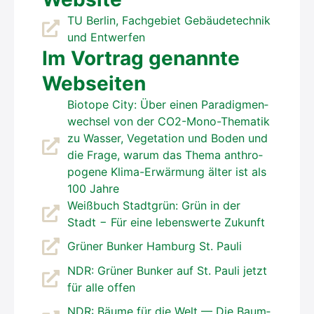
TU Ber­lin, Fach­ge­biet Gebäu­de­tech­nik
und Ent­wer­fen
Im Vor­trag genann­te
Web­sei­ten
Bio­to­pe City: Über einen Para­dig­men­
wech­sel von der CO2-Mono-The­ma­tik
zu Was­ser, Vege­ta­ti­on und Boden und
die Fra­ge, war­um das The­ma anthro­
po­ge­ne Kli­ma-Erwär­mung älter ist als
100 Jah­re
Weiß­buch Stadt­grün: Grün in der
Stadt − Für eine lebens­wer­te Zukunft
Grü­ner Bun­ker Ham­burg St. Pau­li
NDR: Grü­ner Bun­ker auf St. Pau­li jetzt
für alle offen
NDR: Bäu­me für die Welt — Die Baum­