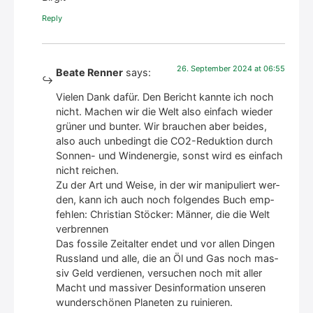
Rep­ly
26. Sep­tem­ber 2024 at 06:55
Beate Renner
says:
Vie­len Dank dafür. Den Bericht kann­te ich noch
nicht. Machen wir die Welt also ein­fach wie­der
grü­ner und bun­ter. Wir brau­chen aber bei­des,
also auch unbe­dingt die CO2-Reduk­ti­on durch
Son­nen- und Wind­ener­gie, sonst wird es ein­fach
nicht rei­chen.
Zu der Art und Wei­se, in der wir mani­pu­liert wer­
den, kann ich auch noch fol­gen­des Buch emp­
feh­len: Chris­ti­an Stö­cker: Män­ner, die die Welt
ver­bren­nen
Das fos­si­le Zeit­al­ter endet und vor allen Din­gen
Russ­land und alle, die an Öl und Gas noch mas­
siv Geld ver­die­nen, ver­su­chen noch mit aller
Macht und mas­si­ver Des­in­for­ma­ti­on unse­ren
wun­der­schö­nen Pla­ne­ten zu rui­nie­ren.