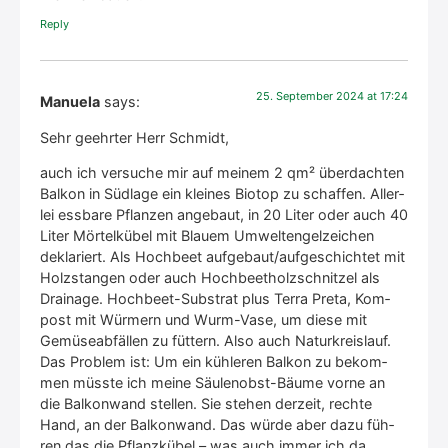
Rep­ly
25. Sep­tem­ber 2024 at 17:24
Manuela
says:
Sehr geehr­ter Herr Schmidt,
auch ich ver­su­che mir auf mei­nem 2 qm² über­dach­ten
Bal­kon in Süd­la­ge ein klei­nes Bio­top zu schaf­fen. Aller­
lei ess­ba­re Pflan­zen ange­baut, in 20 Liter oder auch 40
Liter Mör­tel­kü­bel mit Blau­em Umwelt­engel­zei­chen
dekla­riert. Als Hoch­beet aufgebaut/aufgeschichtet mit
Holz­stan­gen oder auch Hoch­be­et­holz­schnit­zel als
Drai­na­ge. Hoch­beet-Sub­strat plus Ter­ra Pre­ta, Kom­
post mit Wür­mern und Wurm-Vase, um die­se mit
Gemü­se­ab­fäl­len zu füt­tern. Also auch Natur­kreis­lauf.
Das Pro­blem ist: Um ein küh­le­ren Bal­kon zu bekom­
men müss­te ich mei­ne Säu­len­obst-Bäu­me vor­ne an
die Bal­kon­wand stel­len. Sie ste­hen der­zeit, rech­te
Hand, an der Bal­kon­wand. Das wür­de aber dazu füh­
ren das die Pflanz­kü­bel – was auch immer ich da