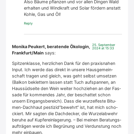
Also Bäu­me pflan­zen und vor allen Din­gen Wald
erhal­ten und Wind­kraft und Solar för­dern anstatt
Koh­le, Gas und Öl!
Rep­ly
25. Sep­tem­ber
Monika Peukert, beratende Ökologin,
2024 at 15:33
Frankfurt/Main
says:
Spit­zen­klas­se, herz­li­chen Dank für den pra­xis­na­hen
Input. Ich wer­de das direkt in unse­re Haus­ge­mein­
schaft tra­gen und gleich, was geht selbst umset­zen
(Bal­kon beklet­tern las­sen statt Tuch auf­span­nen, an
Haus­süd­sei­te den Wein wei­ter hoch­zie­hen an der Fas­
sa­de für kom­men­des Jahr, der beschat­tet schon
unsern Ein­gangs­be­reich). Dass die wur­zel­fes­te Bitu­
men-Dach­haut pestizid“bewehrt“ ist, hat mich scho­
ckiert. Mir sag­ten die Dach­de­cker, die Wur­zel­ab­wehr
beru­he auf Kup­fer­ein­la­ge­rung. – Bei mei­nen Bera­tungs­
auf­trä­gen wer­de ich Begrü­nung und Ver­duns­tung noch
mehr ein­bau­en.