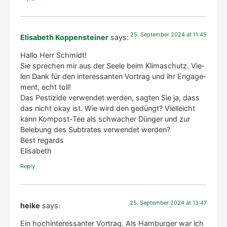
25. Sep­tem­ber 2024 at 11:45
Elisabeth Koppensteiner
says:
Hal­lo Herr Schmidt!
Sie spre­chen mir aus der See­le beim Kli­ma­schutz. Vie­
len Dank für den inter­es­san­ten Vor­trag und ihr Enga­ge­
ment, echt toll!
Das Pes­ti­zi­de ver­wen­det wer­den, sag­ten Sie ja, dass
das nicht okay ist. Wie wird den gedüngt? Viel­leicht
kann Kom­post-Tee als schwa­cher Dün­ger und zur
Bele­bung des Sub­tra­tes ver­wen­det wer­den?
Best regards
Eli­sa­beth
Rep­ly
25. Sep­tem­ber 2024 at 13:47
heike
says:
Ein hoch­in­ter­es­san­ter Vor­trag. Als Ham­bur­ger war ich