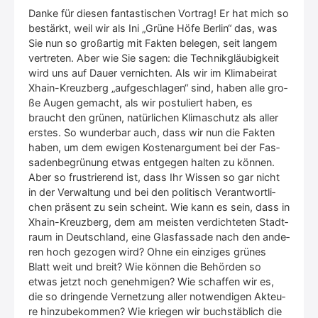
Dan­ke für die­sen fan­tas­ti­schen Vor­trag! Er hat mich so
bestärkt, weil wir als Ini „Grü­ne Höfe Ber­lin“ das, was
Sie nun so groß­ar­tig mit Fak­ten bele­gen, seit lan­gem
ver­tre­ten. Aber wie Sie sagen: die Tech­nik­gläu­big­keit
wird uns auf Dau­er ver­nich­ten. Als wir im Kli­ma­bei­rat
Xhain-Kreuz­berg „auf­ge­schla­gen“ sind, haben alle gro­
ße Augen gemacht, als wir pos­tu­liert haben, es
braucht den grü­nen, natür­li­chen Kli­ma­schutz als aller
ers­tes. So wun­der­bar auch, dass wir nun die Fak­ten
haben, um dem ewi­gen Kos­ten­ar­gu­ment bei der Fas­
sa­den­be­grü­nung etwas ent­ge­gen hal­ten zu kön­nen.
Aber so frus­trie­rend ist, dass Ihr Wis­sen so gar nicht
in der Ver­wal­tung und bei den poli­tisch Ver­ant­wort­li­
chen prä­sent zu sein scheint. Wie kann es sein, dass in
Xhain-Kreuz­berg, dem am meis­ten ver­dich­te­ten Stadt­
raum in Deutsch­land, eine Glas­fas­sa­de nach den ande­
ren hoch gezo­gen wird? Ohne ein ein­zi­ges grü­nes
Blatt weit und breit? Wie kön­nen die Behör­den so
etwas jetzt noch geneh­mi­gen? Wie schaf­fen wir es,
die so drin­gen­de Ver­net­zung aller not­wen­di­gen Akteu­
re hin­zu­be­kom­men? Wie krie­gen wir buch­stäb­lich die