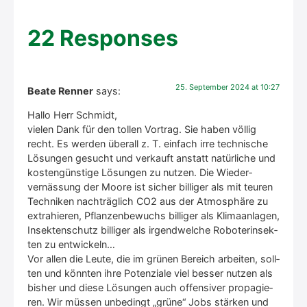
22 Respon­ses
25. Sep­tem­ber 2024 at 10:27
Beate Renner
says:
Hal­lo Herr Schmidt,
vie­len Dank für den tol­len Vor­trag. Sie haben völ­lig
recht. Es wer­den über­all z. T. ein­fach irre tech­ni­sche
Lösun­gen gesucht und ver­kauft anstatt natür­li­che und
kos­ten­güns­ti­ge Lösun­gen zu nut­zen. Die Wie­der­
vernäs­sung der Moo­re ist sicher bil­li­ger als mit teu­ren
Tech­ni­ken nach­träg­lich CO2 aus der Atmo­sphä­re zu
extra­hie­ren, Pflan­zen­be­wuchs bil­li­ger als Kli­ma­an­la­gen,
Insek­ten­schutz bil­li­ger als irgend­wel­che Robo­ter­in­sek­
ten zu ent­wi­ckeln…
Vor allen die Leu­te, die im grü­nen Bereich arbei­ten, soll­
ten und könn­ten ihre Poten­zia­le viel bes­ser nut­zen als
bis­her und die­se Lösun­gen auch offen­si­ver pro­pa­gie­
ren. Wir müs­sen unbe­dingt „grü­ne“ Jobs stär­ken und