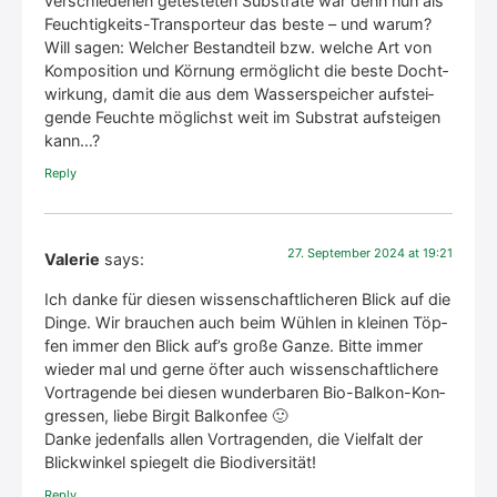
ver­schie­de­nen getes­te­ten Sub­stra­te war denn nun als
Feuch­tig­keits-Trans­por­teur das bes­te – und war­um?
Will sagen: Wel­cher Bestand­teil bzw. wel­che Art von
Kom­po­si­ti­on und Kör­nung ermög­licht die bes­te Docht­
wir­kung, damit die aus dem Was­ser­spei­cher auf­stei­
gen­de Feuch­te mög­lichst weit im Sub­strat auf­stei­gen
kann…?
Rep­ly
27. Sep­tem­ber 2024 at 19:21
Valerie
says:
Ich dan­ke für die­sen wis­sen­schaft­li­che­ren Blick auf die
Din­ge. Wir brau­chen auch beim Wüh­len in klei­nen Töp­
fen immer den Blick auf’s gro­ße Gan­ze. Bit­te immer
wie­der mal und ger­ne öfter auch wis­sen­schaft­li­che­re
Vor­tra­gen­de bei die­sen wun­der­ba­ren Bio-Bal­kon-Kon­
gres­sen, lie­be Bir­git Bal­kon­fee 🙂
Dan­ke jeden­falls allen Vor­tra­gen­den, die Viel­falt der
Blick­win­kel spie­gelt die Bio­di­ver­si­tät!
Rep­ly