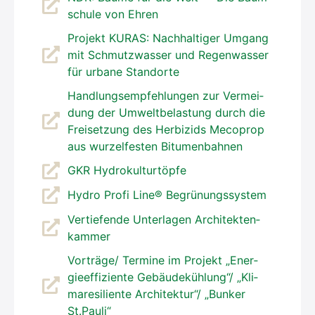
schu­le von Ehren
Pro­jekt KURAS: Nach­hal­ti­ger Umgang
mit Schmutz­was­ser und Regen­was­ser
für urba­ne Stand­or­te
Hand­lungs­emp­feh­lun­gen zur Ver­mei­
dung der Umwelt­be­las­tung durch die
Frei­set­zung des Her­bi­zids Meco­prop
aus wur­zel­fes­ten Bitu­men­bah­nen
GKR Hydro­kul­tur­töp­fe
Hydro Pro­fi Line® Begrü­nungs­sys­tem
Ver­tie­fen­de Unter­la­gen Archi­tek­ten­
kam­mer
Vorträge/ Ter­mi­ne im Pro­jekt „Ener­
gie­ef­fi­zi­en­te Gebäudekühlung“/ „Kli­
ma­re­si­li­en­te Architektur“/ „Bun­ker
St.Pauli“