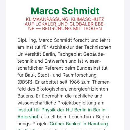
Mar­co Schmidt
KLI­MA­AN­PAS­SUNG: KLI­MA­SCHUTZ
AUF LOKA­LER UND GLO­BA­LER EBE­
NE — BEGRÜ­NUNG MIT TRÖ­GEN
Dipl.-Ing. Mar­co Schmidt forscht und lehrt
am Insti­tut für Archi­tek­tur der Tech­ni­schen
Uni­ver­si­tät Ber­lin, Fach­ge­biet Gebäu­de­
tech­nik und Ent­wer­fen und ist wis­sen­
schaft­li­cher Refe­rent beim Bun­des­in­sti­tut
für Bau‑, Stadt- und Raum­for­schung
(BBSR). Er arbei­tet seit 1986 zum The­men­
feld des öko­lo­gi­schen, ener­gie­ef­fi­zi­en­ten
Bau­ens. Er über­nahm die fach­li­che und
wis­sen­schaft­li­che Pro­jekt­be­glei­tung am
Insti­tut für Phy­sik der HU Ber­lin in Ber­lin-
Adlers­hof
, aktu­ell beim Leucht­turm-Begrü­
nungs-Pro­jekt
Grü­ner Bun­ker in Ham­burg