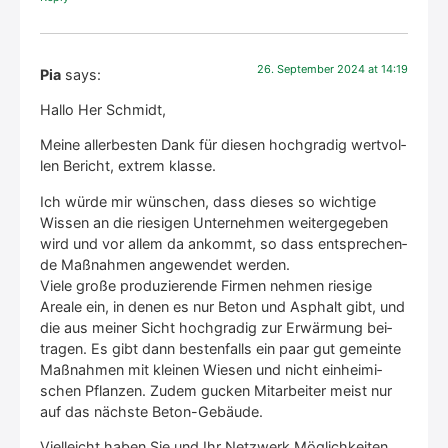
26. Sep­tem­ber 2024 at 14:19
Pia
says:
Hal­lo Her Schmidt,
Mei­ne aller­bes­ten Dank für die­sen hoch­gra­dig wert­vol­
len Bericht, extrem klas­se.
Ich wür­de mir wün­schen, dass die­ses so wich­ti­ge
Wis­sen an die rie­si­gen Unter­neh­men wei­ter­ge­ge­ben
wird und vor allem da ankommt, so dass ent­spre­chen­
de Maß­nah­men ange­wen­det wer­den.
Vie­le gro­ße pro­du­zie­ren­de Fir­men neh­men rie­si­ge
Area­le ein, in denen es nur Beton und Asphalt gibt, und
die aus mei­ner Sicht hoch­gra­dig zur Erwär­mung bei­
tra­gen. Es gibt dann bes­ten­falls ein paar gut gemein­te
Maß­nah­men mit klei­nen Wie­sen und nicht ein­hei­mi­
schen Pflan­zen. Zudem gucken Mit­ar­bei­ter meist nur
auf das nächs­te Beton-Gebäu­de.
Viel­leicht haben Sie und Ihr Netz­werk Mög­lich­kei­ten.