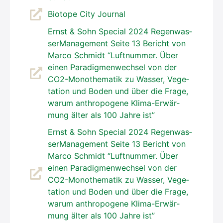
Bio­to­pe City Jour­nal
Ernst & Sohn Spe­cial 2024 Regen­was­
ser­Ma­nage­ment Sei­te 13 Bericht von
Mar­co Schmidt “Luft­num­mer. Über
einen Para­dig­men­wech­sel von der
CO2-Mono­the­ma­tik zu Was­ser, Vege­
ta­ti­on und Boden und über die Fra­ge,
war­um anthro­po­ge­ne Kli­ma-Erwär­
mung älter als 100 Jah­re ist”
Ernst & Sohn Spe­cial 2024 Regen­was­
ser­Ma­nage­ment Sei­te 13 Bericht von
Mar­co Schmidt “Luft­num­mer. Über
einen Para­dig­men­wech­sel von der
CO2-Mono­the­ma­tik zu Was­ser, Vege­
ta­ti­on und Boden und über die Fra­ge,
war­um anthro­po­ge­ne Kli­ma-Erwär­
mung älter als 100 Jah­re ist”