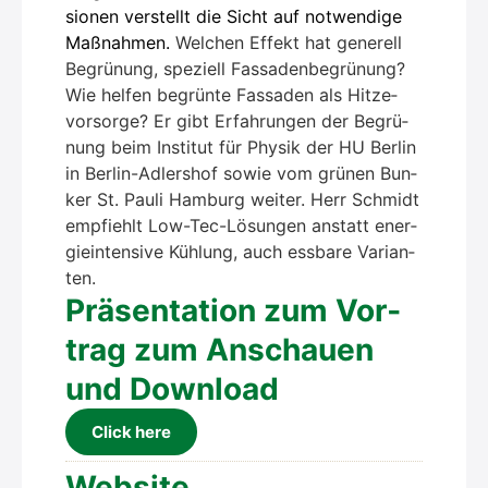
sio­nen ver­stellt die Sicht auf not­wen­di­ge
Maß­nah­men.
Wel­chen Effekt hat gene­rell
Begrü­nung, spe­zi­ell Fas­sa­den­be­grü­nung?
Wie hel­fen begrün­te Fas­sa­den als Hit­ze­
vor­sor­ge? Er gibt Erfah­run­gen der Begrü­
nung beim Insti­tut für Phy­sik der HU Ber­lin
in Ber­lin-Adlers­hof sowie vom grü­nen Bun­
ker St. Pau­li Ham­burg wei­ter. Herr Schmidt
emp­fiehlt Low-Tec-Lösun­gen anstatt ener­
gie­in­ten­si­ve Küh­lung, auch ess­ba­re Vari­an­
ten.
Prä­sen­ta­ti­on zum Vor­
trag zum Anschau­en
und Down­load
Click here
Web­site