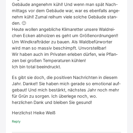
Gebäu­de ange­nehm kühl! Und wenn man spät Nach­
mit­tags vor dem Gebäu­de war, war es eben­falls ange­
nehm kühl! Zumal reih­um vie­le sol­che Gebäu­de stan­
den. 🙂
Heu­te wol­len angeb­li­che Kli­ma­ret­ter unse­re Wald­rei­
chen Ecken abhol­zen es geht um Grö­ßen­ord­nun­gen!!
Um Wind­kraft­rä­der zu bau­en. Als Wald­be­für­wor­ter
wird man so mas­siv beschimpft. Unvor­stell­bar!
Wir haben auch im Pri­va­ten erle­ben dür­fen, wie Pflan­
zen bei gro­ßen Tem­pe­ra­tu­ren küh­len!
Ich bin total beein­druckt.
Es gibt sie doch, die posi­ti­ven Nach­rich­ten in die­sem
Jahr. Dan­ke!! Sie haben mich gera­de so emo­tio­nal auf­
ge­baut! Und mich bestärkt, nächs­tes Jahr noch mehr
für Grün zu sor­gen. Ich über­le­ge noch, wo.
herz­li­chen Dank und blei­ben Sie gesund!
Herz­lichst Hei­ke Weiß
Rep­ly