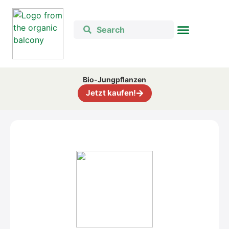
Bio-Jung­pflan­zen
Jetzt kau­fen!