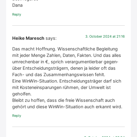
Dana
Rep­ly
3. Octo­ber 2024 at 21:16
Heike Maresch
says:
Das macht Hoff­nung. Wis­sen­schaft­li­che Beglei­tung
mit jeder Men­ge Zah­len, Daten, Fak­ten. Und das alles
umre­chen­bar in €, sprich ver­ar­gu­men­tier­bar gegen­
über Ent­schei­dungs­trä­gern, denen ja lei­der oft das
Fach- und das Zusam­men­hangs­wis­sen fehlt.
Eine Win­Win-Situa­ti­on. Ent­schei­dungs­trä­ger darf sich
mit Kos­ten­ein­spa­run­gen rüh­men, der Umwelt ist
gehol­fen.
Bleibt zu hof­fen, dass die freie Wis­sen­schaft auch
gehört und die­se Win­Win-Situa­ti­on auch erkannt wird.
Rep­ly