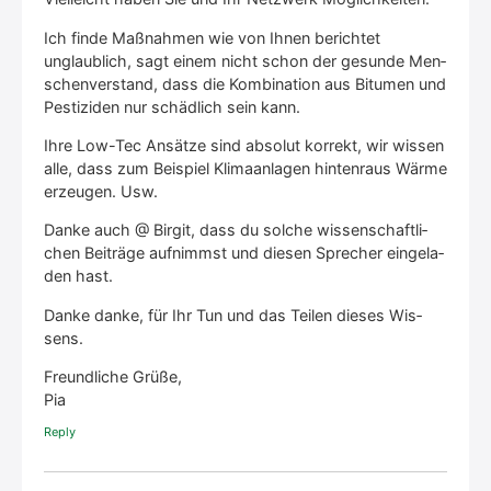
Ich fin­de Maß­nah­men wie von Ihnen berich­tet
unglaub­lich, sagt einem nicht schon der gesun­de Men­
schen­ver­stand, dass die Kom­bi­na­ti­on aus Bitu­men und
Pes­ti­zi­den nur schäd­lich sein kann.
Ihre Low-Tec Ansät­ze sind abso­lut kor­rekt, wir wis­sen
alle, dass zum Bei­spiel Kli­ma­an­la­gen hin­tenraus Wär­me
erzeu­gen. Usw.
Dan­ke auch @ Bir­git, dass du sol­che wis­sen­schaft­li­
chen Bei­trä­ge auf­nimmst und die­sen Spre­cher ein­ge­la­
den hast.
Dan­ke dan­ke, für Ihr Tun und das Tei­len die­ses Wis­
sens.
Freund­li­che Grü­ße,
Pia
Rep­ly