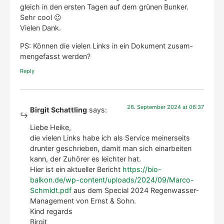
gleich in den ers­ten Tagen auf dem grü­nen Bun­ker.
Sehr cool 😉
Vie­len Dank.
PS: Kön­nen die vie­len Links in ein Doku­ment zusam­
men­ge­fasst wer­den?
Rep­ly
26. Sep­tem­ber 2024 at 06:37
Birgit Schattling
says:
Lie­be Hei­ke,
die vie­len Links habe ich als Ser­vice mei­ner­seits
drun­ter geschrie­ben, damit man sich ein­ar­bei­ten
kann, der Zuhö­rer es leich­ter hat.
Hier ist ein aktu­el­ler Bericht
https://bio-
balkon.de/wp-content/uploads/2024/09/Marco-
Schmidt.pdf
aus dem Spe­cial 2024 Regen­was­ser­
Ma­nage­ment von Ernst & Sohn.
Kind regards
Bir­git