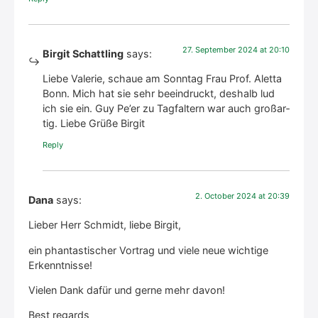
27. Sep­tem­ber 2024 at 20:10
Birgit Schattling
says:
Lie­be Vale­rie, schaue am Sonn­tag Frau Prof. Alet­ta
Bonn. Mich hat sie sehr beein­druckt, des­halb lud
ich sie ein. Guy Pe’er zu Tag­fal­tern war auch groß­ar­
tig. Lie­be Grü­ße Bir­git
Rep­ly
2. Octo­ber 2024 at 20:39
Dana
says:
Lie­ber Herr Schmidt, lie­be Bir­git,
ein phan­tas­ti­scher Vor­trag und vie­le neue wich­ti­ge
Erkennt­nis­se!
Vie­len Dank dafür und ger­ne mehr davon!
Best regards