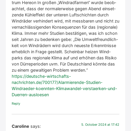
trum Here­on In gro­ßen „Wind­rad­far­men“ wur­de beob­
ach­tet, dass der nor­ma­ler­wei­se gegen Abend ein­set­
zen­de Kühl­ef­fekt der unte­ren Luft­schich­ten durch
Wind­rä­der ver­hin­dert wird, mit mess­ba­ren und nicht zu
ver­nach­läs­si­gen­den Kon­se­quen­zen für das (regio­na­le)
Kli­ma. Immer mehr Stu­di­en bestä­ti­gen, was ich schon
seit Jah­ren zu beden­ken gebe: „Die Umwelt­freund­lich­
keit von Wind­rä­dern wird durch neu­es­te Erkennt­nis­se
erheb­lich in Fra­ge gestellt. Schein­bar hei­zen Wind­
parks das regio­na­le Kli­ma auf und erhö­hen das Risi­ko
von Dür­re­pe­ri­oden uvm. Für Deutsch­land könn­te das
zu einem gewal­ti­gen Pro­blem wer­den.“
https://deutsche-wirtschafts-
nachrichten.de/700177/Alarmierende-Studien-
Windraeder-koennten-Klimawandel-verstaerken-und-
Duerren-ausloesen
Rep­ly
5. Octo­ber 2024 at 17:42
Caroline
says: