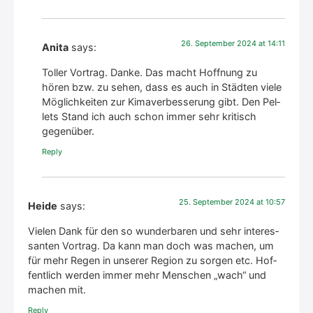
26. Sep­tem­ber 2024 at 14:11
Anita
says:
Tol­ler Vor­trag. Dan­ke. Das macht Hoff­nung zu
hören bzw. zu sehen, dass es auch in Städ­ten vie­le
Mög­lich­kei­ten zur Kima­ver­bes­se­rung gibt. Den Pel­
lets Stand ich auch schon immer sehr kri­tisch
gegen­über.
Rep­ly
25. Sep­tem­ber 2024 at 10:57
Heide
says:
Vie­len Dank für den so wun­der­ba­ren und sehr inter­es­
san­ten Vor­trag. Da kann man doch was machen, um
für mehr Regen in unse­rer Regi­on zu sor­gen etc. Hof­
fent­lich wer­den immer mehr Men­schen „wach“ und
machen mit.
Rep­ly