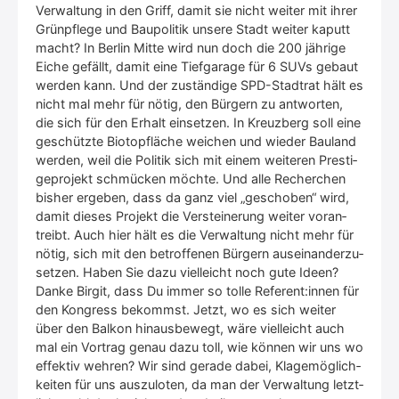
Ver­wal­tung in den Griff, damit sie nicht wei­ter mit ihrer
Grün­pfle­ge und Bau­po­li­tik unse­re Stadt wei­ter kaputt
macht? In Ber­lin Mit­te wird nun doch die 200 jäh­ri­ge
Eiche gefällt, damit eine Tief­ga­ra­ge für 6 SUVs gebaut
wer­den kann. Und der zustän­di­ge SPD-Stadt­rat hält es
nicht mal mehr für nötig, den Bür­gern zu ant­wor­ten,
die sich für den Erhalt ein­set­zen. In Kreuz­berg soll eine
geschütz­te Bio­top­flä­che wei­chen und wie­der Bau­land
wer­den, weil die Poli­tik sich mit einem wei­te­ren Pres­ti­
ge­pro­jekt schmü­cken möch­te. Und alle Recher­chen
bis­her erge­ben, dass da ganz viel „gescho­ben“ wird,
damit die­ses Pro­jekt die Ver­stei­ne­rung wei­ter vor­an­
treibt. Auch hier hält es die Ver­wal­tung nicht mehr für
nötig, sich mit den betrof­fe­nen Bür­gern aus­ein­an­der­zu­
set­zen. Haben Sie dazu viel­leicht noch gute Ideen?
Dan­ke Bir­git, dass Du immer so tol­le Referent:innen für
den Kon­gress bekommst. Jetzt, wo es sich wei­ter
über den Bal­kon hin­aus­be­wegt, wäre viel­leicht auch
mal ein Vor­trag genau dazu toll, wie kön­nen wir uns wo
effek­tiv weh­ren? Wir sind gera­de dabei, Kla­ge­mög­lich­
kei­ten für uns aus­zu­lo­ten, da man der Ver­wal­tung letzt­