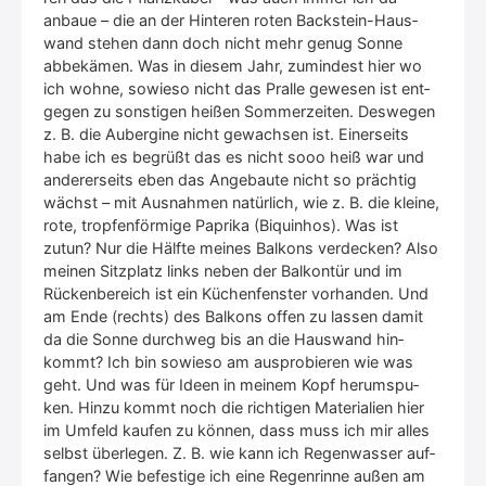
anbaue – die an der Hin­te­ren roten Back­stein-Haus­
wand ste­hen dann doch nicht mehr genug Son­ne
abbe­kä­men. Was in die­sem Jahr, zumin­dest hier wo
ich woh­ne, sowie­so nicht das Pral­le gewe­sen ist ent­
ge­gen zu sons­ti­gen hei­ßen Som­mer­zei­ten. Des­we­gen
z. B. die Auber­gi­ne nicht gewach­sen ist. Einer­seits
habe ich es begrüßt das es nicht sooo heiß war und
ande­rer­seits eben das Ange­bau­te nicht so präch­tig
wächst – mit Aus­nah­men natür­lich, wie z. B. die klei­ne,
rote, trop­fen­för­mi­ge Papri­ka (Biquin­hos). Was ist
zutun? Nur die Hälf­te mei­nes Bal­kons ver­de­cken? Also
mei­nen Sitz­platz links neben der Bal­kon­tür und im
Rücken­be­reich ist ein Küchen­fens­ter vor­han­den. Und
am Ende (rechts) des Bal­kons offen zu las­sen damit
da die Son­ne durch­weg bis an die Haus­wand hin­
kommt? Ich bin sowie­so am aus­pro­bie­ren wie was
geht. Und was für Ideen in mei­nem Kopf her­um­spu­
ken. Hin­zu kommt noch die rich­ti­gen Mate­ria­li­en hier
im Umfeld kau­fen zu kön­nen, dass muss ich mir alles
selbst über­le­gen. Z. B. wie kann ich Regen­was­ser auf­
fan­gen? Wie befes­ti­ge ich eine Regen­rin­ne außen am