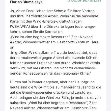
3. Octo­ber 2024 at 22:54
Florian Blume
says:
Ja, vie­len Dank lie­ber Herr Schmid für Ihren Vor­trag
und Ihre uner­müd­li­che Arbeit. Wenn Sie die pas­sen­de
Kar­te mit den Wind-Ener­gie-/Kraft-Anla­gen
(WEA/WKA) über ihre Dür­re­kar­te legen (oder umge­
kehrt), sehen Sie die Kor­re­la­ti­on.
„Wind ist eine begrenz­te Res­sour­ce“, Zitat Naveed
Akhtar, Wis­sen­schaft­ler am Helm­holtz-Zen­trum Here­
on
„In gro­ßen „Wind­rad­far­men“ wur­de beob­ach­tet, dass
der nor­ma­ler­wei­se gegen Abend ein­set­zen­de Kühl­ef­
fekt der unte­ren Luft­schich­ten durch Wind­rä­der ver­hin­
dert wird, mit mess­ba­ren und nicht zu ver­nach­läs­si­
gen­den Kon­se­quen­zen für das (regio­na­le) Kli­ma.“
Dür­ren hat´s immer gege­ben, aber der Haupt­grund
heu­te sind die WKA mit bis zu meh­re­ren tau­send to die
auf die Grund­was­ser­lei­ter drü­cken und zer­stö­ren.
Auch brin­gen sie den Wind zur Stil­le, je mehr sie davon
auf­stel­len. „Wind ist eine begrenz­te Res­sour­ce“, Zitat
Naveed Akhtar, Wis­sen­schaft­ler am Helm­holtz-Zen­