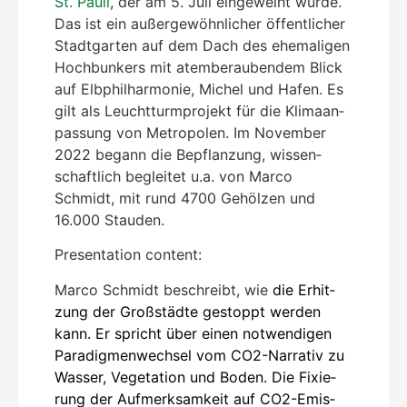
St. Pau­li
, der am 5. Juli ein­ge­weiht wur­de.
Das ist ein außer­ge­wöhn­li­cher öffent­li­cher
Stadt­gar­ten auf dem Dach des ehe­ma­li­gen
Hoch­bun­kers mit atem­be­rau­ben­dem Blick
auf Elb­phil­har­mo­nie, Michel und Hafen. Es
gilt als Leucht­turm­pro­jekt für die Kli­ma­an­
pas­sung von Metro­po­len. Im
Novem­ber
2022 begann die Bepflan­zung, wis­sen­
schaft­lich beglei­tet u.a. von Mar­co
Schmidt, mit rund 4700 Gehöl­zen und
16.000 Stau­den.
Pre­sen­ta­ti­on con­tent:
Mar­co Schmidt beschreibt, wie
die Erhit­
zung der Groß­städ­te gestoppt wer­den
kann. Er spricht über einen not­wen­di­gen
Para­dig­men­wech­sel vom CO2-Nar­ra­tiv zu
Was­ser, Vege­ta­ti­on und Boden. Die Fixie­
rung der Auf­merk­sam­keit auf CO2-Emis­