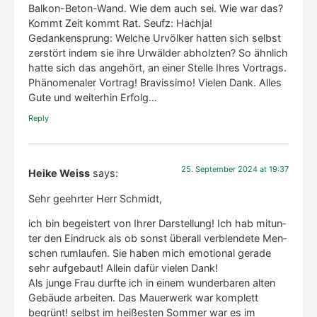
Bal­kon-Beton-Wand. Wie dem auch sei. Wie war das?
Kommt Zeit kommt Rat. Seufz: Hach­ja!
Gedan­ken­sprung: Wel­che Urvöl­ker hat­ten sich selbst
zer­stört indem sie ihre Urwäl­der abholz­ten? So ähn­lich
hat­te sich das ange­hört, an einer Stel­le Ihres Vor­trags.
Phä­no­me­na­ler Vor­trag! Bra­vis­si­mo! Vie­len Dank. Alles
Gute und wei­ter­hin Erfolg…
Rep­ly
25. Sep­tem­ber 2024 at 19:37
Heike Weiss
says:
Sehr geehr­ter Herr Schmidt,
ich bin begeis­tert von Ihrer Dar­stel­lung! Ich hab mit­un­
ter den Ein­druck als ob sonst über­all ver­blen­de­te Men­
schen rum­lau­fen. Sie haben mich emo­tio­nal gera­de
sehr auf­ge­baut! Allein dafür vie­len Dank!
Als jun­ge Frau durf­te ich in einem wun­der­ba­ren alten
Gebäu­de arbei­ten. Das Mau­er­werk war kom­plett
begrünt! selbst im hei­ßes­ten Som­mer war es im