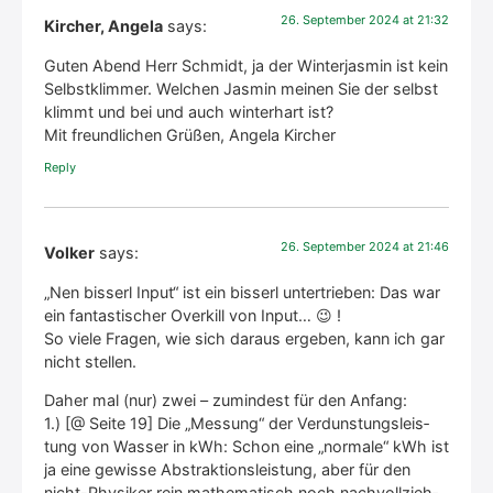
26. Sep­tem­ber 2024 at 21:32
Kircher, Angela
says:
Guten Abend Herr Schmidt, ja der Win­ter­jas­min ist kein
Selbst­klim­mer. Wel­chen Jas­min mei­nen Sie der selbst
klimmt und bei und auch win­ter­hart ist?
Mit freund­li­chen Grü­ßen, Ange­la Kir­cher
Rep­ly
26. Sep­tem­ber 2024 at 21:46
Volker
says:
„Nen bis­serl Input“ ist ein bis­serl unter­trie­ben: Das war
ein fan­tas­ti­scher Over­kill von Input… 😉 !
So vie­le Fra­gen, wie sich dar­aus erge­ben, kann ich gar
nicht stel­len.
Daher mal (nur) zwei – zumin­dest für den Anfang:
1.) [@ Sei­te 19] Die „Mes­sung“ der Ver­duns­tungs­leis­
tung von Was­ser in kWh: Schon eine „nor­ma­le“ kWh ist
ja eine gewis­se Abs­trak­ti­ons­leis­tung, aber für den
nicht-Phy­si­ker rein mathe­ma­tisch noch nach­voll­zieh­