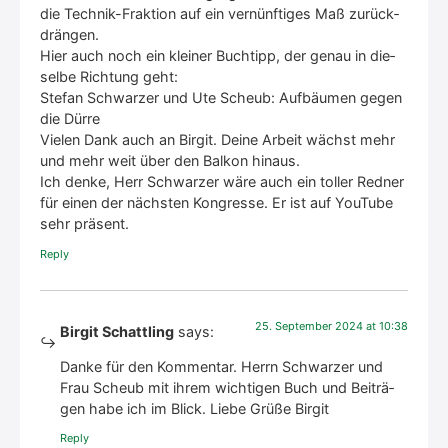
die Tech­nik-Frak­ti­on auf ein ver­nünf­ti­ges Maß zurück­
drän­gen.
Hier auch noch ein klei­ner Buch­tipp, der genau in die­
sel­be Rich­tung geht:
Ste­fan Schwar­zer und Ute Scheub: Auf­bäu­men gegen
die Dür­re
Vie­len Dank auch an Bir­git. Dei­ne Arbeit wächst mehr
und mehr weit über den Bal­kon hin­aus.
Ich den­ke, Herr Schwar­zer wäre auch ein tol­ler Red­ner
für einen der nächs­ten Kon­gres­se. Er ist auf You­Tube
sehr prä­sent.
Rep­ly
25. Sep­tem­ber 2024 at 10:38
Birgit Schattling
says:
Dan­ke für den Kom­men­tar. Herrn Schwar­zer und
Frau Scheub mit ihrem wich­ti­gen Buch und Bei­trä­
gen habe ich im Blick. Lie­be Grü­ße Bir­git
Rep­ly