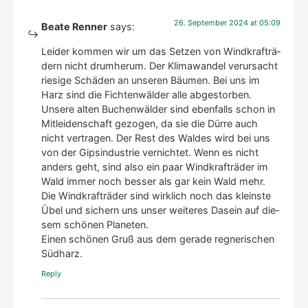
26. Sep­tem­ber 2024 at 05:09
Beate Renner
says:
Lei­der kom­men wir um das Set­zen von Wind­kraft­rä­
dern nicht drum­her­um. Der Kli­ma­wan­del ver­ur­sacht
rie­si­ge Schä­den an unse­ren Bäu­men. Bei uns im
Harz sind die Fich­ten­wäl­der alle abge­stor­ben.
Unse­re alten Buchen­wäl­der sind eben­falls schon in
Mit­lei­den­schaft gezo­gen, da sie die Dür­re auch
nicht ver­tra­gen. Der Rest des Wal­des wird bei uns
von der Gips­in­dus­trie ver­nich­tet. Wenn es nicht
anders geht, sind also ein paar Wind­kraft­rä­der im
Wald immer noch bes­ser als gar kein Wald mehr.
Die Wind­kraft­rä­der sind wirk­lich noch das kleins­te
Übel und sichern uns unser wei­te­res Dasein auf die­
sem schö­nen Pla­ne­ten.
Einen schö­nen Gruß aus dem gera­de reg­ne­ri­schen
Süd­harz.
Rep­ly