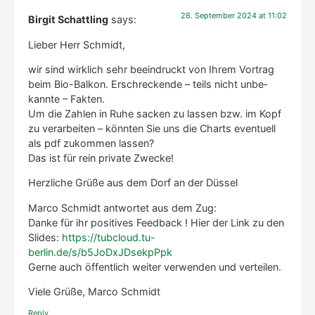
26. Sep­tem­ber 2024 at 11:02
Birgit Schattling
says:
Lie­ber Herr Schmidt,
wir sind wirk­lich sehr beein­druckt von Ihrem Vor­trag
beim Bio-Bal­kon. Erschre­cken­de – teils nicht unbe­
kann­te – Fak­ten.
Um die Zah­len in Ruhe sacken zu las­sen bzw. im Kopf
zu ver­ar­bei­ten – könn­ten Sie uns die Charts even­tu­ell
als pdf zukom­men las­sen?
Das ist für rein pri­va­te Zwe­cke!
Herz­li­che Grü­ße aus dem Dorf an der Düs­sel
Mar­co Schmidt ant­wor­tet aus dem Zug:
Dan­ke für ihr posi­ti­ves Feed­back ! Hier der Link zu den
Slides:
https://tubcloud.tu-
berlin.de/s/b5JoDxJDsekpPpk
Ger­ne auch öffent­lich wei­ter ver­wen­den und ver­tei­len.
Vie­le Grü­ße, Mar­co Schmidt
Rep­ly