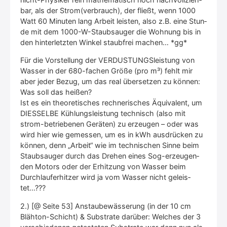
bar, als der Strom(verbrauch), der fließt, wenn 1000
Watt 60 Minu­ten lang Arbeit leis­ten, also z.B. eine Stun­
de mit dem 1000-W-Staub­sauger die Woh­nung bis in
den hin­ter­letz­ten Win­kel staub­frei machen… *gg*
Für die Vor­stel­lung der VER­DUS­TUNGS­leis­tung von
Was­ser in der 680-fachen Grö­ße (pro m³) fehlt mir
aber jeder Bezug, um das real über­set­zen zu kön­nen:
Was soll das hei­ßen?
Ist es ein theo­re­ti­sches rech­ne­ri­sches Äqui­va­lent, um
DIESSELBE Küh­lungs­leis­tung tech­nisch (also mit
strom-betrie­be­nen Gerä­ten) zu erzeu­gen – oder was
wird hier wie gemes­sen, um es in kWh aus­drü­cken zu
kön­nen, denn „Arbeit“ wie im tech­ni­schen Sin­ne beim
Staub­sauger durch das Dre­hen eines Sog-erzeu­gen­
den Motors oder der Erhit­zung von Was­ser beim
Durch­lauf­er­hit­zer wird ja vom Was­ser nicht geleis­
tet…???
2.) [@ Sei­te 53] Anstau­be­wäs­se­rung (in der 10 cm
Bläh­ton-Schicht) & Sub­stra­te dar­über: Wel­ches der 3