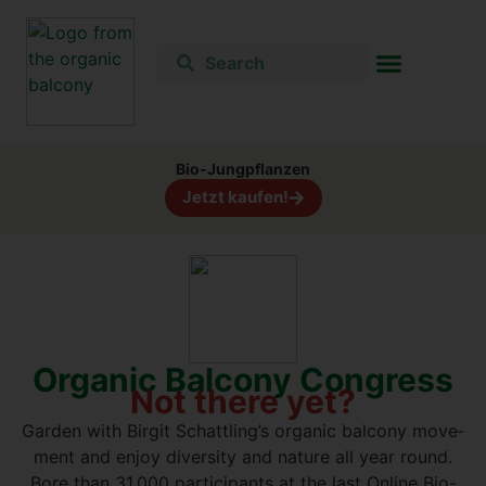
Bio-Jung­pflan­zen
Jetzt kau­fen!
Orga­nic Bal­c­o­ny Con­gress
Not the­re yet?
Gar­den with Bir­git Schattling’s orga­nic bal­c­o­ny move­
ment and enjoy diver­si­ty and natu­re all year round.
B
ore than 31,000 par­ti­ci­pan­ts at the last Online Bio-