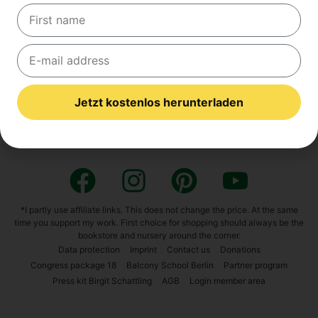
und Dün­ge­mit­tel sowie Torf. Wir spre­chen über die
Bedeu­tung des Bodens, die Vari­an­te Pflan­zen­stär­kung
und ‑dün­gung mit­tels Kom­post­tee und die Unter­stüt­
zungs­an­ge­bo­te von
Natu­re in the gar­den
, gift­frei zu
gärt­nern und Natur auf dem Bal­kon zu eta­blie­ren.
Jetzt kostenlos herunterladen
Web­site
Natu­re in the gar­den
Alternative:
*I part­ly use affi­lia­te links. This does not chan­ge the pri­ce. At the same
time you sup­port my work. First choice for shop­ping should always be the
book­s­to­re and nur­sery around the cor­ner.
Data pro­tec­tion
Imprint
Cont­act us
Dona­ti­ons
Con­gress packa­ge 18
Bal­c­o­ny School Ber­lin
Part­ner pro­gram
Press kit Bir­git Schatt­ling
AGB
Log­in mem­ber area