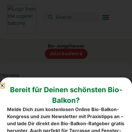
Bio-Jung­pflan­zen
Jetzt kau­fen!
User­na­me
Bereit für Dei­nen schöns­ten Bio-
Pass­word
Bal­kon?
Remem­ber me
Lost your pass­word?
Mel­de Dich zum kos­ten­lo­sen Online Bio-Bal­kon-
Kon­gress und zum News­let­ter mit Pra­xis­tipps an –
und lade Dir direkt den Bio-Bal­kon-Rat­ge­ber gra­tis
her­un­ter. Auch per­fekt für Ter­ras­se und Fens­ter­